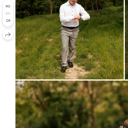
RO
EN
GR